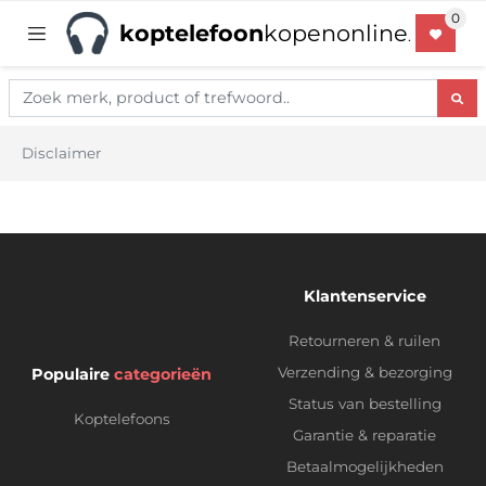
koptelefoon
kopenonline
.
Disclaimer
Klantenservice
Retourneren & ruilen
Verzending & bezorging
Populaire
categorieën
Status van bestelling
Koptelefoons
Garantie & reparatie
Betaalmogelijkheden